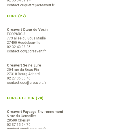
02 35 04 01 94
contact.criquetot@creavert.fr
EURE (27)
Créavert Cœur de Vexin
ECOPARC 3
773 allée du Sous Maillé
27400 Heudebouville
02 32 40 38 35
contact.ccv@creavert.fr
Créavert Seine Eure
204 rue du Beau Pin
27310 Bourg-Achard
02 27 36 55 46
contact.cse@creavert.fr
EURE-ET-LOIR (28)
Créavert Paysage Environnement
5 rue du Cornailler
28500 Cherisy
02 37 15 94 70