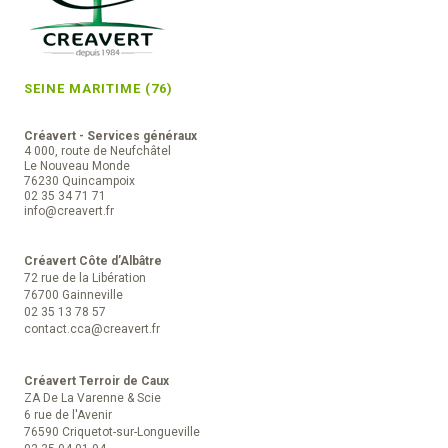
SEINE MARITIME (76)
Créavert - Services généraux
4 000, route de Neufchâtel
Le Nouveau Monde
76230 Quincampoix
02 35 34 71 71
info@creavert.fr
Créavert Côte d’Albâtre
72 rue de la Libération
76700 Gainneville
02 35 13 78 57
contact.cca@creavert.fr
Créavert Terroir de Caux
ZA De La Varenne & Scie
6 rue de l'Avenir
76590 Criquetot-sur-Longueville