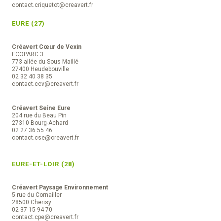
contact.criquetot@creavert.fr
EURE (27)
Créavert Cœur de Vexin
ECOPARC 3
773 allée du Sous Maillé
27400 Heudebouville
02 32 40 38 35
contact.ccv@creavert.fr
Créavert Seine Eure
204 rue du Beau Pin
27310 Bourg-Achard
02 27 36 55 46
contact.cse@creavert.fr
EURE-ET-LOIR (28)
Créavert Paysage Environnement
5 rue du Cornailler
28500 Cherisy
02 37 15 94 70
contact.cpe@creavert.fr