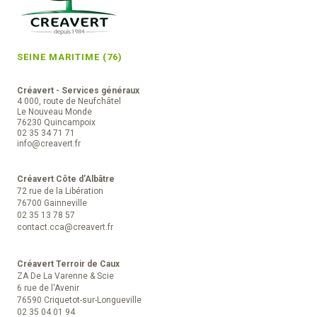
SEINE MARITIME (76)
Créavert - Services généraux
4 000, route de Neufchâtel
Le Nouveau Monde
76230 Quincampoix
02 35 34 71 71
info@creavert.fr
Créavert Côte d’Albâtre
72 rue de la Libération
76700 Gainneville
02 35 13 78 57
contact.cca@creavert.fr
Créavert Terroir de Caux
ZA De La Varenne & Scie
6 rue de l'Avenir
76590 Criquetot-sur-Longueville
02 35 04 01 94