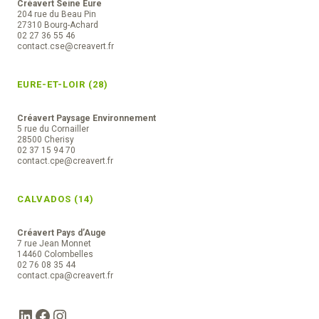
Créavert Seine Eure
204 rue du Beau Pin
27310 Bourg-Achard
02 27 36 55 46
contact.cse@creavert.fr
EURE-ET-LOIR (28)
Créavert Paysage Environnement
5 rue du Cornailler
28500 Cherisy
02 37 15 94 70
contact.cpe@creavert.fr
CALVADOS (14)
Créavert Pays d’Auge
7 rue Jean Monnet
14460 Colombelles
02 76 08 35 44
contact.cpa@creavert.fr
LinkedIn
Facebook
Instagram