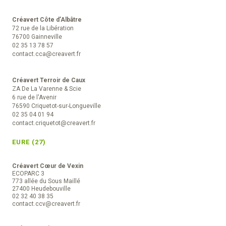
Créavert Côte d’Albâtre
72 rue de la Libération
76700 Gainneville
02 35 13 78 57
contact.cca@creavert.fr
Créavert Terroir de Caux
ZA De La Varenne & Scie
6 rue de l'Avenir
76590 Criquetot-sur-Longueville
02 35 04 01 94
contact.criquetot@creavert.fr
EURE (27)
Créavert Cœur de Vexin
ECOPARC 3
773 allée du Sous Maillé
27400 Heudebouville
02 32 40 38 35
contact.ccv@creavert.fr